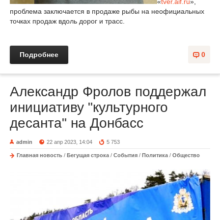
«
tver.aif.ru
»,
проблема заключается в продаже рыбы на неофициальных
точках продаж вдоль дорог и трасс.
Подробнее
0
Александр Фролов поддержал
инициативу "культурного
десанта" на Донбасс
admin
22 апр 2023, 14:04
5 753
Главная новость
/
Бегущая строка
/
События
/
Политика
/
Общество