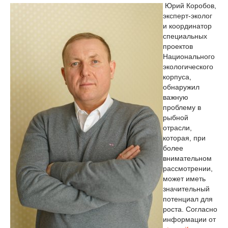
Юрий Коробов,
эксперт-эколог
и координатор
специальных
проектов
Национального
экологического
корпуса,
обнаружил
важную
проблему в
рыбной
отрасли,
которая, при
более
внимательном
рассмотрении,
может иметь
значительный
потенциал для
роста. Согласно
информации от