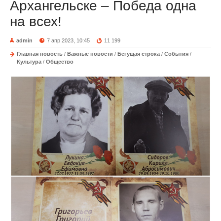
Архангельске – Победа одна
на всех!
admin
7 апр 2023, 10:45
11 199
Главная новость
/
Важные новости
/
Бегущая строка
/
События
/
Культура
/
Общество