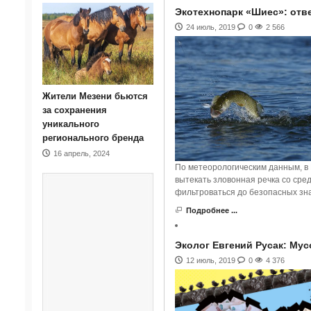
Экотехнопарк «Шиес»: отв
24 июль, 2019
0
2 566
Жители Мезени бьются
за сохранения
уникального
регионального бренда
16 апрель, 2024
По метеорологическим данным, в Ш
вытекать зловонная речка со средн
фильтроваться до безопасных зн
Подробнее ...
Эколог Евгений Русак: Му
12 июль, 2019
0
4 376