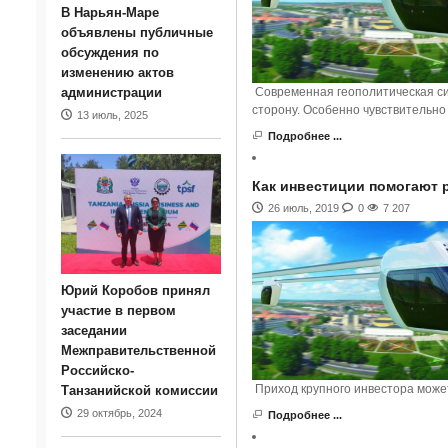
В Нарьян-Маре
объявлены публичные
обсуждения по
изменению актов
Современная геополитическая сит
администрации
сторону. Особенно чувствительно
13 июль, 2025
Подробнее ...
Как инвестиции помогают 
26 июль, 2019
0
7 207
Юрий Коробов принял
участие в первом
заседании
Межправительственной
Российско-
Приход крупного инвестора может
Танзанийской комиссии
29 октябрь, 2024
Подробнее ...