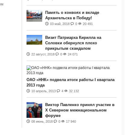
ым
Память о конвоях и вкладе
Архангельска в Победу!
03 май, 2018
0
20 491
Визит Патриарха Кирилла на
Соловки обернулся плохо
прикрытым скандалом
22 август, 2018
0
24 071
ОАО «ННК» подвела итоги работы I квартала
2013 года
10 апрель, 2013
4
32 132
Виктор Павленко принял участие в
Х Северном межнациональном
форуме
08 июнь, 2018
0
17 940