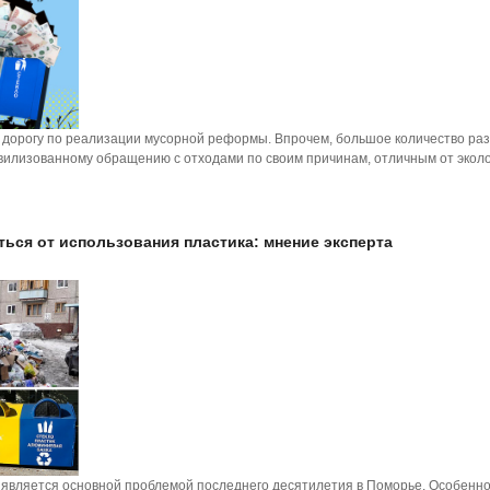
 дорогу по реализации мусорной реформы. Впрочем, большое количество ра
илизованному обращению с отходами по своим причинам, отличным от эколо
ься от использования пластика: мнение эксперта
 является основной проблемой последнего десятилетия в Поморье. Особенн