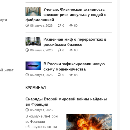
Ученые: Физическая активность
снижает риск инсульта у людей с
фибрилляцией
луги
06 август, 2026
0
60
Развенчан миф о переработках в
российском бизнесе
06 август, 2026
0
68
В России зафиксировали новую
схему мошенничества
й билет.
06 август, 2026
0
88
КРИМИНАЛ
Снаряды Второй мировой войны найдены
во Франции
05 август, 2026
В коммуне Ле-Порж
во Франции
обнаружены сотни