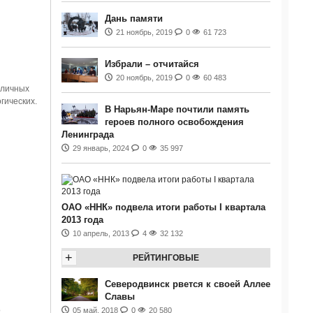
Дань памяти
21 ноябрь, 2019
0
61 723
Избрали – отчитайся
20 ноябрь, 2019
0
60 483
зличных
гических.
В Нарьян-Маре почтили память
героев полного освобождения
Ленинграда
29 январь, 2024
0
35 997
ОАО «ННК» подвела итоги работы I квартала
2013 года
10 апрель, 2013
4
32 132
+
РЕЙТИНГОВЫЕ
Северодвинск рвется к своей Аллее
Славы
о
05 май, 2018
0
20 580