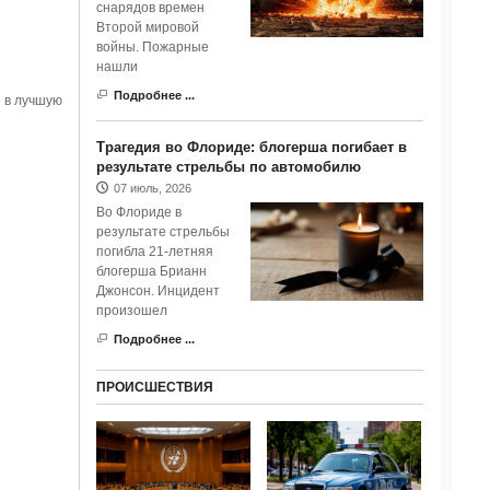
снарядов времен
Второй мировой
войны. Пожарные
нашли
Подробнее ...
 в лучшую
Трагедия во Флориде: блогерша погибает в
результате стрельбы по автомобилю
07 июль, 2026
Во Флориде в
результате стрельбы
погибла 21-летняя
блогерша Брианн
Джонсон. Инцидент
произошел
Подробнее ...
ПРОИСШЕСТВИЯ