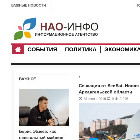
ВАЖНЫЕ НОВОСТИ
0
л
1
п
СОБЫТИЯ
ПОЛИТИКА
ЭКОНОМИК
0
З
с
ВАЖНОЕ
1
Сенсация от SenSat. Новая
Архангельской области
Х
31 июль, 2019
0
2 245
3
2
0
Борис Эбзеев: как
в
нелегальный майнинг