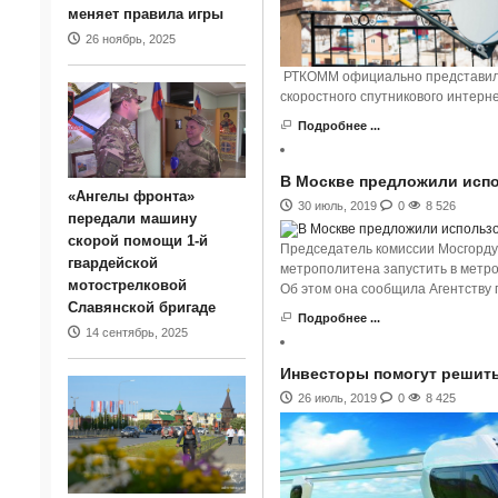
меняет правила игры
26 ноябрь, 2025
РТКОММ официально представил в 
скоростного спутникового интерн
Подробнее ...
В Москве предложили испо
«Ангелы фронта»
30 июль, 2019
0
8 526
передали машину
скорой помощи 1-й
Председатель комиссии Мосгорду
гвардейской
метрополитена запустить в метро
мотострелковой
Об этом она сообщила Агентству 
Славянской бригаде
Подробнее ...
14 сентябрь, 2025
Инвесторы помогут решит
26 июль, 2019
0
8 425