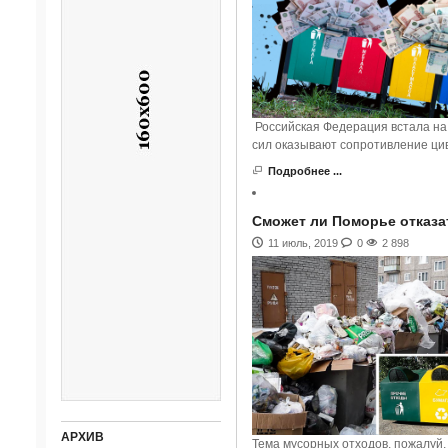
Российская Федерация встала на
сил оказывают сопротивление цив
Подробнее ...
Сможет ли Поморье отказат
11 июль, 2019
0
2 898
АРХИВ
Тема мусорных отходов, пожалуй,