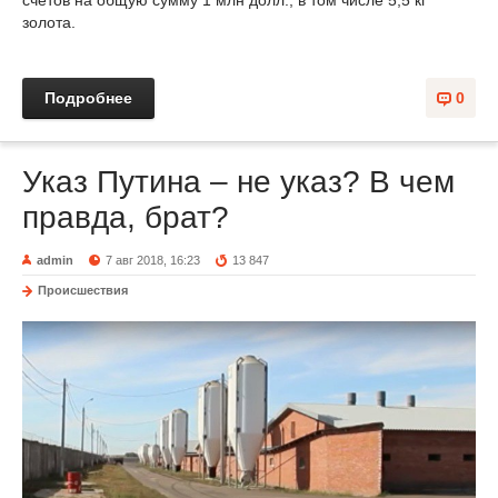
счетов на общую сумму 1 млн долл., в том числе 5,5 кг
золота.
Подробнее
0
Указ Путина – не указ? В чем
правда, брат?
admin
7 авг 2018, 16:23
13 847
Происшествия