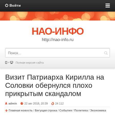
Войти
НАО-ИНФО
http://nao-info.ru
Полная версия сайта
Визит Патриарха Кирилла на
Соловки обернулся плохо
прикрытым скандалом
admin
22 авг 2018, 20:39
24 112
Главная новость
/
Бегущая строка
/
События
/
Политика
/
Экономика