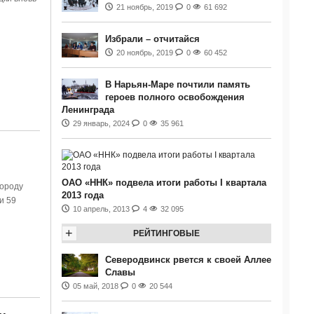
21 ноябрь, 2019
0
61 692
Избрали – отчитайся
20 ноябрь, 2019
0
60 452
В Нарьян-Маре почтили память
героев полного освобождения
Ленинграда
29 январь, 2024
0
35 961
ОАО «ННК» подвела итоги работы I квартала
городу
2013 года
и 59
10 апрель, 2013
4
32 095
+
РЕЙТИНГОВЫЕ
Северодвинск рвется к своей Аллее
Славы
05 май, 2018
0
20 544