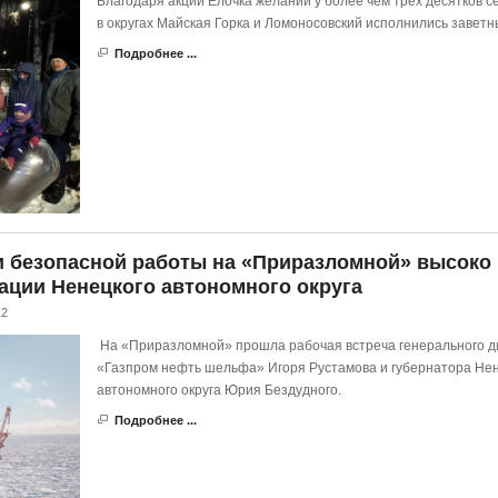
Благодаря акции Елочка желаний у более чем трех десятков с
в округах Майская Горка и Ломоносовский исполнились заветн
Подробнее ...
и безопасной работы на «Приразломной» высоко
ации Ненецкого автономного округа
12
На «Приразломной» прошла рабочая встреча генерального д
«Газпром нефть шельфа» Игоря Рустамова и губернатора Нен
автономного округа Юрия Бездудного.
Подробнее ...