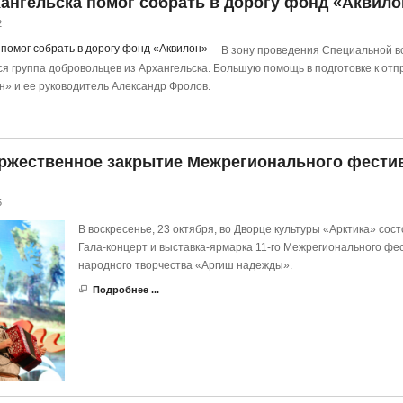
ангельска помог собрать в дорогу фонд «Аквило
2
В зону проведения Специальной в
я группа добровольцев из Архангельска. Большую помощь в подготовке к отп
н» и ее руководитель Александр Фролов.
ржественное закрытие Межрегионального фести
5
В воскресенье, 23 октября, во Дворце культуры «Арктика» сос
Гала-концерт и выставка-ярмарка 11-го Межрегионального фе
народного творчества «Аргиш надежды».
Подробнее ...