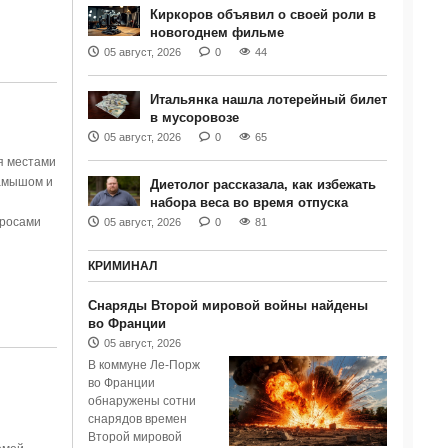
Киркоров объявил о своей роли в
новогоднем фильме
05 август, 2026
0
44
Итальянка нашла лотерейный билет
и
в мусоровозе
05 август, 2026
0
65
я местами
камышом и
Диетолог рассказала, как избежать
набора веса во время отпуска
просами
05 август, 2026
0
81
КРИМИНАЛ
Снаряды Второй мировой войны найдены
во Франции
05 август, 2026
В коммуне Ле-Порж
во Франции
обнаружены сотни
снарядов времен
Второй мировой