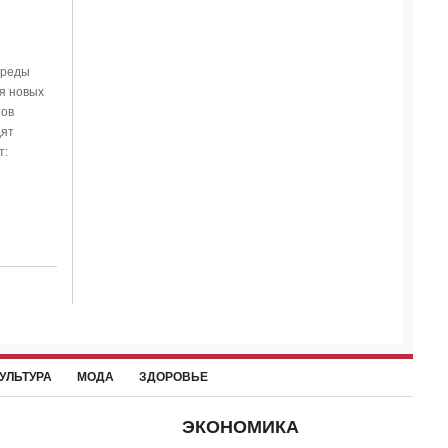
среды
ия новых
тов
дят
т:
УЛЬТУРА
МОДА
ЗДОРОВЬЕ
ЭКОНОМИКА