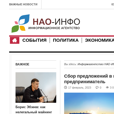
ВАЖНЫЕ НОВОСТИ
0
л
1
п
СОБЫТИЯ
ПОЛИТИКА
ЭКОНОМИК
0
З
с
ВАЖНОЕ
Вы здесь:
Информагентство НАО-
1
Сбор предложений в 
Х
предприниматель
3
17 февраль, 2023
0
3 0
2
0
Борис Эбзеев: как
в
нелегальный майнинг