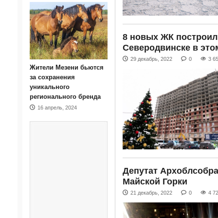
8 новых ЖК построил
Северодвинске в это
29 декабрь, 2022
0
3 6
Жители Мезени бьются
за сохранения
уникального
регионального бренда
16 апрель, 2024
Депутат Архоблсобра
Майской Горки
21 декабрь, 2022
0
4 7