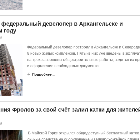
 федеральный девелопер в Архангельске и
м году
55
Федеральный девелопер построил в Архангельске и Северодв
8 новых жилых комплексов. Пять из них уже введены в эксплуа
на трех завершены общестроительные работы, ведется их пр
и оформление необходимых документов.
Подробнее ...
ния Фролов за свой счёт залил катки для жителе
25
В Майской Горке открылся общедоступный бесплатный каток.
личные средства на оборудование и заливку хоккейной площа