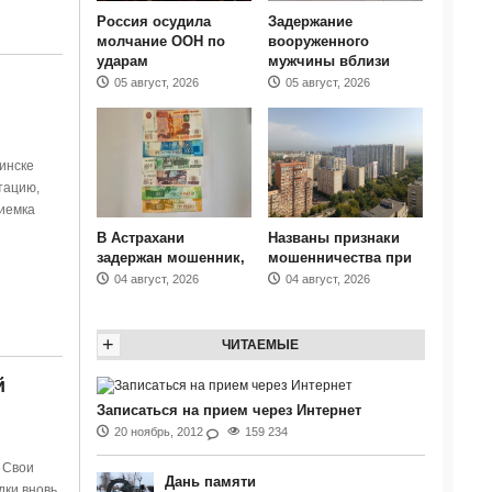
Россия осудила
Задержание
молчание ООН по
вооруженного
ударам
мужчины вблизи
05 август, 2026
05 август, 2026
инске
тацию,
иемка
В Астрахани
Названы признаки
задержан мошенник,
мошенничества при
04 август, 2026
04 август, 2026
+
ЧИТАЕМЫЕ
й
Записаться на прием через Интернет
20 ноябрь, 2012
159 234
 Свои
Дань памяти
дки вновь