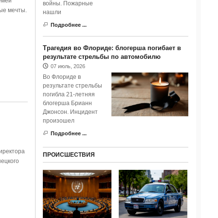
емей
войны. Пожарные
ые мечты.
нашли
Подробнее ...
Трагедия во Флориде: блогерша погибает в
результате стрельбы по автомобилю
07 июль, 2026
Во Флориде в
результате стрельбы
погибла 21-летняя
блогерша Брианн
Джонсон. Инцидент
произошел
Подробнее ...
иректора
ПРОИСШЕСТВИЯ
ецкого