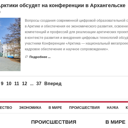
рктики обсудят на конференции в Архангельске
9
Вопросы создания современной цифровой образовательной 
в Арктике и обеспечения ее экономического развития, освоен
компетенций и профессий для реализации арктических проек
в контексте развития и внедрения цифровых технологий обсу
участники Конференции «Арктика — национальный мегапроек
кадровое обеспечение и научное сопровождение».
Подробнее ...
9
10
11
12
...
37
Вперед
ЕСТВО
ЭКОНОМИКА
В МИРЕ
ПРОИСШЕСТВИЯ
НАУКА
К
ПРОИСШЕСТВИЯ
В МИРЕ