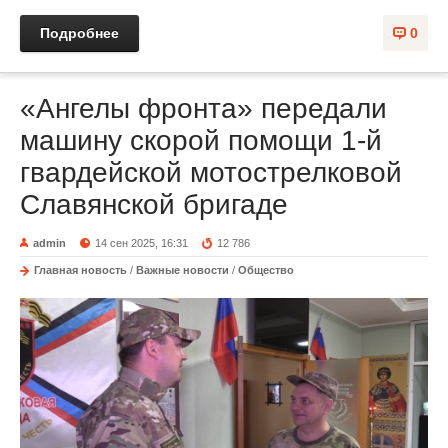
Подробнее
0
«Ангелы фронта» передали
машину скорой помощи 1-й
гвардейской мотострелковой
Славянской бригаде
admin
14 сен 2025, 16:31
12 786
Главная новость
/
Важные новости
/
Общество