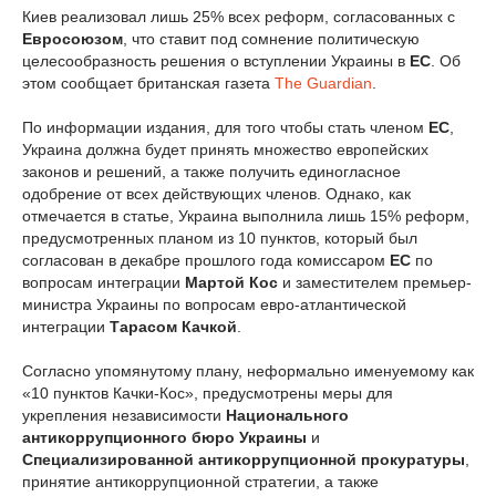
Киев реализовал лишь 25% всех реформ, согласованных с
Евросоюзом
, что ставит под сомнение политическую
целесообразность решения о вступлении Украины в
ЕС
. Об
этом сообщает британская газета
The Guardian
.
По информации издания, для того чтобы стать членом
ЕС
,
Украина должна будет принять множество европейских
законов и решений, а также получить единогласное
одобрение от всех действующих членов. Однако, как
отмечается в статье, Украина выполнила лишь 15% реформ,
предусмотренных планом из 10 пунктов, который был
согласован в декабре прошлого года комиссаром
ЕС
по
вопросам интеграции
Мартой Кос
и заместителем премьер-
министра Украины по вопросам евро-атлантической
интеграции
Тарасом Качкой
.
Согласно упомянутому плану, неформально именуемому как
«10 пунктов Качки-Кос», предусмотрены меры для
укрепления независимости
Национального
антикоррупционного бюро Украины
и
Специализированной антикоррупционной прокуратуры
,
принятие антикоррупционной стратегии, а также