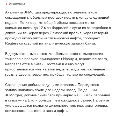
Экономика
Аналитики
JPMorgan
предупреждают
о
значительном
сокращении
глобальных
поставок
нефти
к
концу
следующей
недели.
По
их
оценке,
общий
объем
поставок
может
снизиться
почти
до
12
млн
баррелей
в
сутки
из-
за
перебоев
в
движении
танкеров
через
Ормузский
пролив,
через
который
проходит
около
пятой
части
мировой
нефти,
сообщает
Reuters
со
ссылкой
на
аналитическую
записку
банка.
В
документе
отмечается,
что
большинство
коммерческих
танкеров
в
проливе
принадлежат
Ирану
и,
вероятнее
всего,
направляются
в
Китай.
Поставки
в
Азию
могут
приостановиться
уже
на
этой
неделе,
тогда
как
последние
грузы
в
Европу,
вероятно,
прибудут
только
на
следующей.
Сокращение
добычи
ведущими
странами
Персидского
залива
началось
почти
две
недели
назад.
По
данным
JPMorgan,
добыча
снизилась
примерно
на
6,5
млн
баррелей
в
сутки —
на
1
млн
больше,
чем
ожидалось
ранее.
На
рынке
уже
ощущается
нехватка
дизельного
топлива,
авиатоплива,
сжиженного
нефтяного
газа
и
нафты.