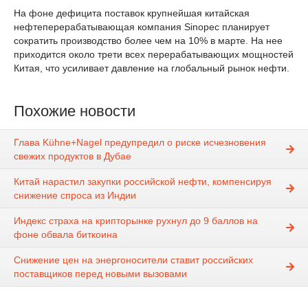
На
фоне
дефицита
поставок
крупнейшая
китайская
нефтеперерабатывающая
компания
Sinopec
планирует
сократить
производство
более
чем
на
10%
в
марте.
На
нее
приходится
около
трети
всех
перерабатывающих
мощностей
Китая,
что
усиливает
давление
на
глобальный
рынок
нефти.
Похожие новости
Глава Kühne+Nagel предупредил о риске исчезновения
свежих продуктов в Дубае
Китай нарастил закупки российской нефти, компенсируя
снижение спроса из Индии
Индекс страха на крипторынке рухнул до 9 баллов на
фоне обвала биткоина
Снижение цен на энергоносители ставит российских
поставщиков перед новыми вызовами