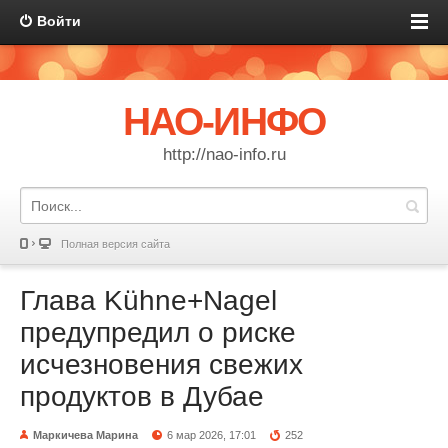
Войти
НАО-ИНФО
http://nao-info.ru
Полная версия сайта
Глава Kühne+Nagel
предупредил о риске
исчезновения свежих
продуктов в Дубае
Маркичева Марина
6 мар 2026, 17:01
252