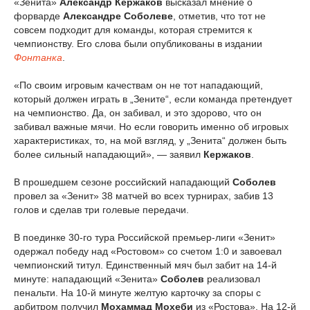
«Зенита»
Александр Кержаков
высказал мнение о
форварде
Александре Соболеве
, отметив, что тот не
совсем подходит для команды, которая стремится к
чемпионству. Его слова были опубликованы в издании
Фонтанка
.
«По своим игровым качествам он не тот нападающий,
который должен играть в „Зените“, если команда претендует
на чемпионство. Да, он забивал, и это здорово, что он
забивал важные мячи. Но если говорить именно об игровых
характеристиках, то, на мой взгляд, у „Зенита“ должен быть
более сильный нападающий», — заявил
Кержаков
.
В прошедшем сезоне российский нападающий
Соболев
провел за «Зенит» 38 матчей во всех турнирах, забив 13
голов и сделав три голевые передачи.
В поединке 30-го тура Российской премьер-лиги «Зенит»
одержал победу над «Ростовом» со счетом 1:0 и завоевал
чемпионский титул. Единственный мяч был забит на 14-й
минуте: нападающий «Зенита»
Соболев
реализовал
пенальти. На 10-й минуте желтую карточку за споры с
арбитром получил
Мохаммад Мохеби
из «Ростова». На 12-й