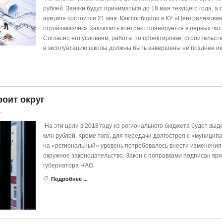
рублей. Заявки будут приниматься до 18 мая текущего года, а 
аукцион состоится 21 мая. Как сообщили в КУ «Централизова
стройзаказчик», заключить контракт планируется в первых чис
Согласно его условиям, работы по проектировке, строительств
в эксплуатацию школы должны быть завершены не позднее и
роит округ
1
На эти цели в 2018 году из регионального бюджета будет выд
млн рублей. Кроме того, для передачи долгостроя с «муницип
на «региональный» уровень потребовалось внести изменения
окружное законодательство. Закон с поправками подписан вр
губернатора НАО.
Подробнее ...