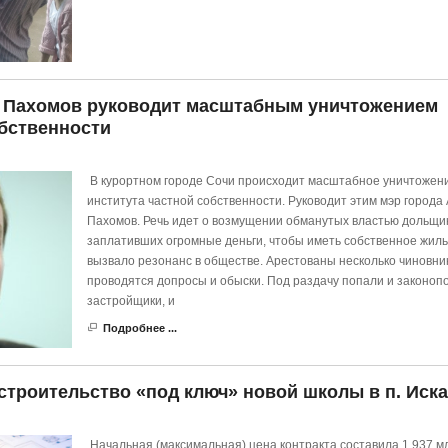
й Пахомов руководит масштабным уничтожением
обственности
В курортном городе Сочи происходит масштабное уничтожен
института частной собственности. Руководит этим мэр города
Пахомов. Речь идет о возмущении обманутых властью дольщик
заплативших огромные деньги, чтобы иметь собственное жиль
вызвало резонанс в обществе. Арестованы несколько чиновник
проводятся допросы и обыски. Под раздачу попали и законо
застройщики, и
Подробнее ...
строительство «под ключ» новой школы в п. Иск
Начальная (максимальная) цена контракта составила 1,937 м