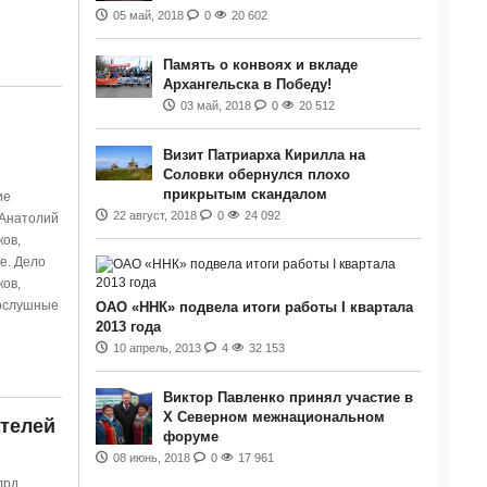
05 май, 2018
0
20 602
Память о конвоях и вкладе
Архангельска в Победу!
03 май, 2018
0
20 512
Визит Патриарха Кирилла на
Соловки обернулся плохо
прикрытым скандалом
ие
22 август, 2018
0
24 092
 Анатолий
ов,
е. Дело
ов,
послушные
ОАО «ННК» подвела итоги работы I квартала
2013 года
10 апрель, 2013
4
32 153
Виктор Павленко принял участие в
Х Северном межнациональном
ателей
форуме
08 июнь, 2018
0
17 961
лрд