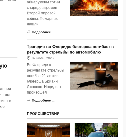
ные были
обнаружены сотни
снарядов времен
Второй мировой
войны. Пожарные
нашли
Подробнее ...
Трагедия во Флориде: блогерша погибает в
результате стрельбы по автомобилю
07 июль, 2026
Во Флориде в
ную
результате стрельбы
погибла 21-летняя
блогерша Брианн
Джонсон. Инцидент
ан-при
произошел
ингом
Подробнее ...
вины в
ила
ПРОИСШЕСТВИЯ