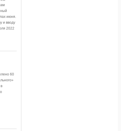
сам
нный
лах июня.
у и вводу
юля 2022
елено 60
ального»
 в
ио