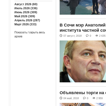
Август 2026 (60)
Июль 2026 (336)
Июнь 2026 (309)
Май 2026 (309)
Апрель 2026 (287)
В Сочи мэр Анатоли
Март 2026 (333)
института частной с
Показать / скрыть весь
07 август, 2018
0
2 635
архив
Объявлены торги на 
04 май, 2018
0
2 959