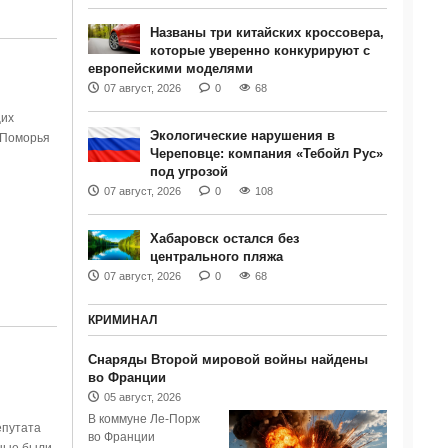
Названы три китайских кроссовера,
которые уверенно конкурируют с
европейскими моделями
07 август, 2026
0
68
щих
Экологические нарушения в
 Поморья
Череповце: компания «Тебойл Рус»
под угрозой
07 август, 2026
0
108
Хабаровск остался без
центрального пляжа
07 август, 2026
0
68
КРИМИНАЛ
Снаряды Второй мировой войны найдены
во Франции
05 август, 2026
В коммуне Ле-Порж
епутата
во Франции