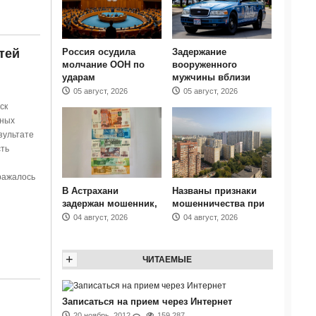
Россия осудила
Задержание
тей
молчание ООН по
вооруженного
ударам
мужчины вблизи
05 август, 2026
05 август, 2026
ск
жных
зультате
ть
ражалось
В Астрахани
Названы признаки
задержан мошенник,
мошенничества при
04 август, 2026
04 август, 2026
+
ЧИТАЕМЫЕ
Записаться на прием через Интернет
20 ноябрь, 2012
159 287