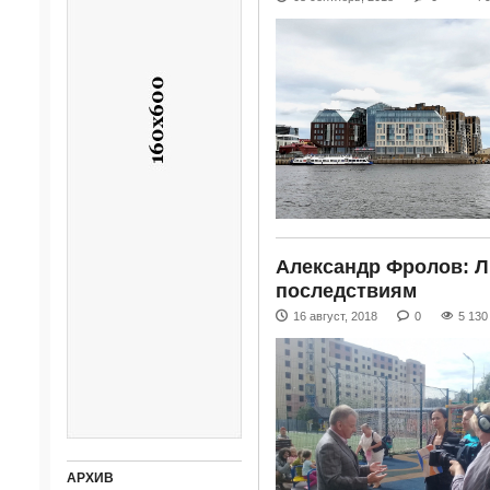
Александр Фролов: Л
последствиям
16 август, 2018
0
5 130
АРХИВ