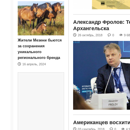
Александр Фролов: Т
Архангельска
26 октябрь, 2018
0
9 6
Жители Мезени бьются
за сохранения
уникального
регионального бренда
16 апрель, 2024
Американцев восхити
03 сентябрь, 2018
0
4 