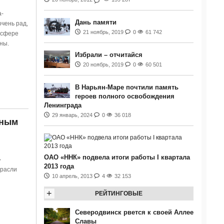
а-
Дань памяти
чень рад,
21 ноябрь, 2019
0
61 742
 сфере
ины.
Избрали – отчитайся
20 ноябрь, 2019
0
60 501
В Нарьян-Маре почтили память
героев полного освобождения
Ленинграда
29 январь, 2024
0
36 018
зным
ОАО «ННК» подвела итоги работы I квартала
»
2013 года
трасли
10 апрель, 2013
4
32 153
+
РЕЙТИНГОВЫЕ
Северодвинск рвется к своей Аллее
Славы