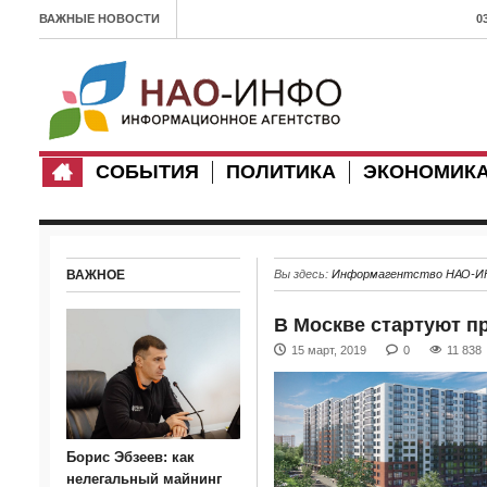
ВАЖНЫЕ НОВОСТИ
0
л
1
п
СОБЫТИЯ
ПОЛИТИКА
ЭКОНОМИК
0
З
с
ВАЖНОЕ
Вы здесь:
Информагентство НАО-
1
В Москве стартуют п
Х
15 март, 2019
0
11 838
3
2
0
Борис Эбзеев: как
в
нелегальный майнинг