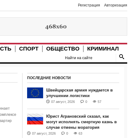
Регистрация
Авторизация
СТЬ
СПОРТ
ОБЩЕСТВО
КРИМИНАЛ
ПОСЛЕДНИЕ НОВОСТИ
Швейцарская армия нуждается в
улучшении логистики
07 август, 2026
0
57
инает
комплексе
Юрист Аграновский сказал, как
вартир
могут исполнять смертную казнь в
случае отмены моратория
07 август, 2026
0
63