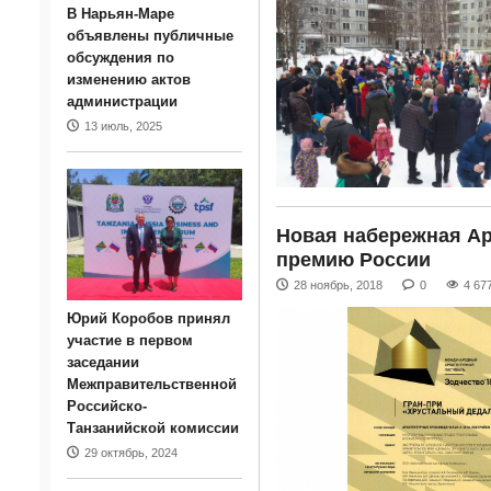
В Нарьян-Маре
объявлены публичные
обсуждения по
изменению актов
администрации
13 июль, 2025
Новая набережная Ар
премию России
28 ноябрь, 2018
0
4 67
Юрий Коробов принял
участие в первом
заседании
Межправительственной
Российско-
Танзанийской комиссии
29 октябрь, 2024