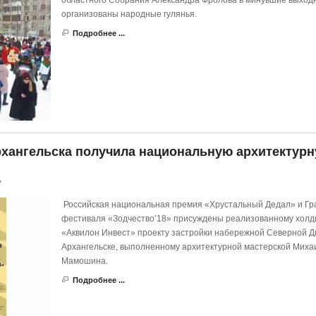
областного Собрания Александра Фролова в минувшие выход
организованы народные гулянья.
Подробнее ...
хангельска получила национальную архитектур
7
Российская национальная премия «Хрустальный Дедал» и Гр
фестиваля «Зодчество’18» присуждены реализованному холд
«Аквилон Инвест» проекту застройки набережной Северной Д
Архангельске, выполненному архитектурной мастерской Миха
Мамошина.
Подробнее ...