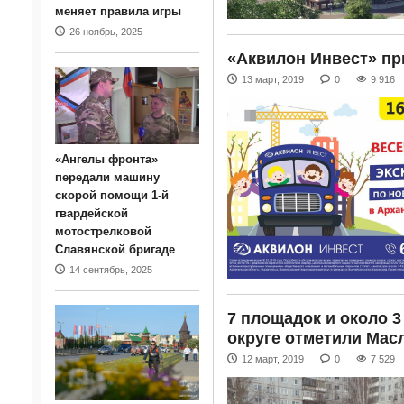
меняет правила игры
26 ноябрь, 2025
«Аквилон Инвест» пр
13 март, 2019
0
9 916
«Ангелы фронта»
передали машину
скорой помощи 1-й
гвардейской
мотострелковой
Славянской бригаде
14 сентябрь, 2025
7 площадок и около 3
округе отметили Мас
12 март, 2019
0
7 529