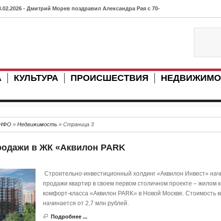
3.02.2026 - Дмитрий Морев поздравил Александра Рая с 70-
етием
3.07.2025 - В Нарьян-Маре объявлены публичные обсуждения
о изменению актов администрации
А
КУЛЬТУРА
ПРОИСШЕСТВИЯ
НЕДВИЖИМО
7.07.2025 - Ненецкий автономный округ представлен на
нание.Премии: 11 соискателей борются за главную награду
траны
ИНФО
»
Недвижимость
» Страница 3
3.12.2024 - Как преодолеть «северный исход»: идеи из
родажи в ЖК «Аквилон PARK
абаровска на конкурсе «Люди дела»
0.01.2024 - В Катарайку "пришел" 4G
Строительно-инвестиционный холдинг «Аквилон Инвест» нач
9.01.2024 - В поселке Искателей (НАО) изъяли 380 кг лосося
продажи квартир в своем первом столичном проекте – жилом 
комфорт-класса «Аквилон PARK» в Новой Москве. Стоимость к
8.07.2023 - Рояль ансамбля школы № 49 Архангельска в скором
начинается от 2,7 млн рублей.
ремени обретет новую жизнь
Подробнее ...