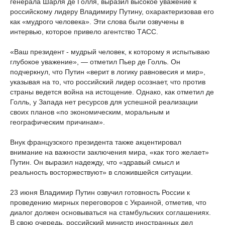
генерала Шарля де Голля, выразил высокое уважение к
российскому лидеру Владимиру Путину, охарактеризовав его
как «мудрого человека». Эти слова были озвучены в
интервью, которое привело агентство ТАСС.
«Ваш президент - мудрый человек, к которому я испытываю
глубокое уважение», — отметил Пьер де Голль. Он
подчеркнул, что Путин «верит в логику равновесия и мир»,
указывая на то, что российский лидер осознает, что против
страны ведется война на истощение. Однако, как отметил де
Голль, у Запада нет ресурсов для успешной реализации
своих планов «по экономическим, моральным и
географическим причинам».
Внук французского президента также акцентировал
внимание на важности заключения мира, «как того желает»
Путин. Он выразил надежду, что «здравый смысл и
реальность восторжествуют» в сложившейся ситуации.
23 июня Владимир Путин озвучил готовность России к
проведению мирных переговоров с Украиной, отметив, что
диалог должен основываться на стамбульских соглашениях.
В свою очередь, российский министр иностранных дел