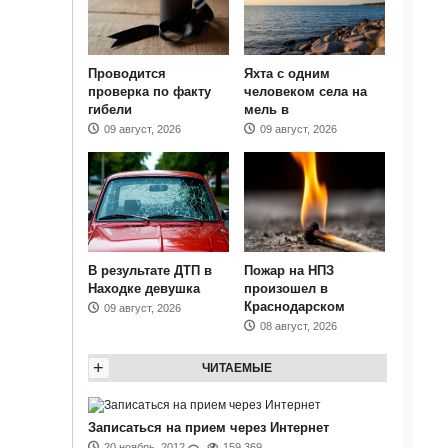
Проводится
Яхта с одним
проверка по факту
человеком села на
гибели
мель в
09 август, 2026
09 август, 2026
В результате ДТП в
Пожар на НПЗ
Находке девушка
произошел в
Краснодарском
09 август, 2026
08 август, 2026
+
ЧИТАЕМЫЕ
Записаться на прием через Интернет
20 ноябрь, 2012
159 369