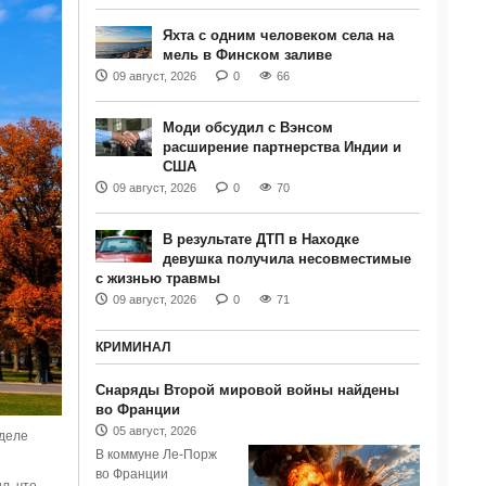
Яхта с одним человеком села на
мель в Финском заливе
09 август, 2026
0
66
Моди обсудил с Вэнсом
расширение партнерства Индии и
США
09 август, 2026
0
70
В результате ДТП в Находке
девушка получила несовместимые
с жизнью травмы
09 август, 2026
0
71
КРИМИНАЛ
Снаряды Второй мировой войны найдены
во Франции
05 август, 2026
 деле
В коммуне Ле-Порж
во Франции