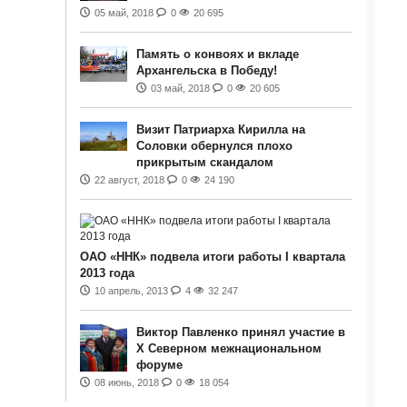
05 май, 2018
0
20 695
Память о конвоях и вкладе
Архангельска в Победу!
03 май, 2018
0
20 605
Визит Патриарха Кирилла на
Соловки обернулся плохо
прикрытым скандалом
22 август, 2018
0
24 190
ОАО «ННК» подвела итоги работы I квартала
2013 года
10 апрель, 2013
4
32 247
Виктор Павленко принял участие в
Х Северном межнациональном
форуме
08 июнь, 2018
0
18 054