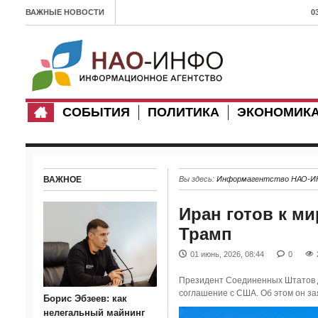
ВАЖНЫЕ НОВОСТИ
0
л
1
п
СОБЫТИЯ
ПОЛИТИКА
ЭКОНОМИК
0
З
с
ВАЖНОЕ
Вы здесь:
Информагентство НАО-
1
Иран готов к м
Х
Трамп
3
01 июнь, 2026, 08:44
0
2
Президент Соединенных Штатов Д
0
соглашение с США. Об этом он за
Борис Эбзеев: как
в
нелегальный майнинг