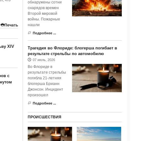
л, что
обнаружены сотни
снарядов времен
Второй мировой
войны. Пожарные
нашли
Печать
Подробнее ...
ьву XIV
Трагедия во Флориде: блогерша погибает в
результате стрельбы по автомобилю
07 июль, 2026
Во Флориде в
результате стрельбы
ров с
погибла 21-летняя
гнутом
блогерша Брианн
Джонсон. Инцидент
произошел
Подробнее ...
ПРОИСШЕСТВИЯ