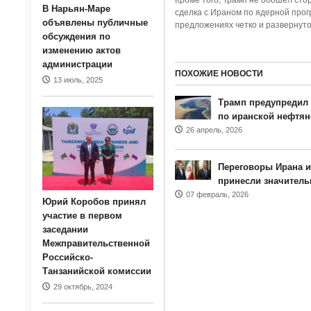
Кроме того, Трамп не обошел сто
В Нарьян-Маре
сделка с Ираном по ядерной прог
объявлены публичные
предложениях четко и развернуто 
обсуждения по
изменению актов
администрации
ПОХОЖИЕ НОВОСТИ
13 июль, 2025
Трамп предупредил
по иранской нефтян
26 апрель, 2026
Переговоры Ирана и
принесли значитель
07 февраль, 2026
Юрий Коробов принял
участие в первом
заседании
Межправительственной
Российско-
Танзанийской комиссии
29 октябрь, 2024