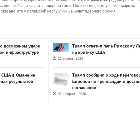
роной и критику «фейкового» телеканала
CNN
, который в очередной раз заяви
рамме якобы не касается ядерной темы. Политик подчеркнул, что в мирных
указано, что у Исламской Республики не будет ядерного оружия.
 о возможном ударе
Трамп ответил папе Римскому Л
ой инфраструктуре
на критику США
13 апрель, 2026
 США в Омане не
Трамп сообщил о ходе перегово
ных результатов
Европой по Гренландии и дости
соглашении
01 февраль, 2026