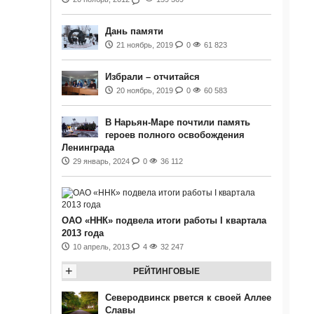
Дань памяти
21 ноябрь, 2019
0
61 823
Избрали – отчитайся
20 ноябрь, 2019
0
60 583
В Нарьян-Маре почтили память
героев полного освобождения
Ленинграда
29 январь, 2024
0
36 112
ОАО «ННК» подвела итоги работы I квартала
2013 года
10 апрель, 2013
4
32 247
+
РЕЙТИНГОВЫЕ
Северодвинск рвется к своей Аллее
Славы