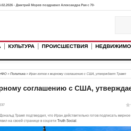
3.02.2026 - Дмитрий Морев поздравил Александра Рая с 70-
етием
3.07.2025 - В Нарьян-Маре объявлены публичные обсуждения
о изменению актов администрации
А
КУЛЬТУРА
ПРОИСШЕСТВИЯ
НЕДВИЖИМО
7.07.2025 - Ненецкий автономный округ представлен на
нание.Премии: 11 соискателей борются за главную награду
траны
ИНФО
»
Политика
» Иран готов к мирному соглашению с США, утверждает Трамп
3.12.2024 - Как преодолеть «северный исход»: идеи из
ирному соглашению с США, утвержда
абаровска на конкурсе «Люди дела»
0.01.2024 - В Катарайку "пришел" 4G
237
9.01.2024 - В поселке Искателей (НАО) изъяли 380 кг лосося
ональд Трамп подтвердил, что Иран действительно готов подписать мирное
8.07.2023 - Рояль ансамбля школы № 49 Архангельска в скором
явил на своей странице в соцсети
Truth Social
.
ремени обретет новую жизнь