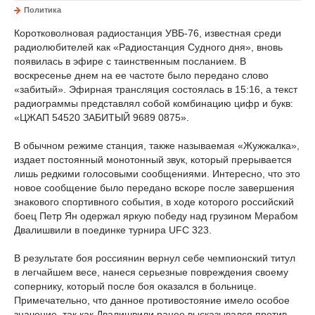
Политика
Коротковолновая радиостанция УВБ-76, известная среди
радиолюбителей как «Радиостанция Судного дня», вновь
появилась в эфире с таинственным посланием. В
воскресенье днем на ее частоте было передано слово
«забитый». Эфирная трансляция состоялась в 15:16, а текст
радиограммы представлял собой комбинацию цифр и букв:
«ЦЖАП 54520 ЗАБИТЫЙ 9689 0875».
В обычном режиме станция, также называемая «Жужжалка»,
издает постоянный монотонный звук, который прерывается
лишь редкими голосовыми сообщениями. Интересно, что это
новое сообщение было передано вскоре после завершения
знакового спортивного события, в ходе которого российский
боец Петр Ян одержал яркую победу над грузином Мерабом
Двалишвили в поединке турнира UFC 323.
В результате боя россиянин вернул себе чемпионский титул
в легчайшем весе, нанеся серьезные повреждения своему
сопернику, который после боя оказался в больнице.
Примечательно, что данное противостояние имело особое
значение, так как Двалишвили ранее высказывался против