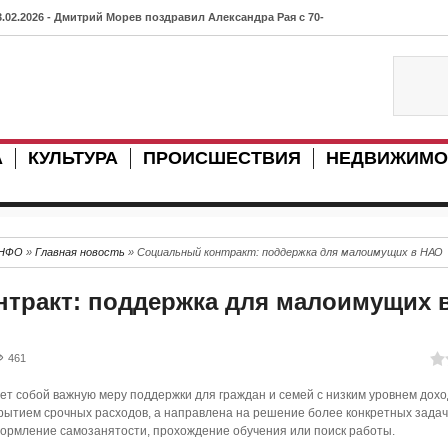
3.02.2026 - Дмитрий Морев поздравил Александра Рая с 70-
етием
3.07.2025 - В Нарьян-Маре объявлены публичные обсуждения
о изменению актов администрации
А
КУЛЬТУРА
ПРОИСШЕСТВИЯ
НЕДВИЖИМО
7.07.2025 - Ненецкий автономный округ представлен на
нание.Премии: 11 соискателей борются за главную награду
траны
ИНФО
»
Главная новость
» Социальный контракт: поддержка для малоимущих в НАО
3.12.2024 - Как преодолеть «северный исход»: идеи из
тракт: поддержка для малоимущих 
абаровска на конкурсе «Люди дела»
0.01.2024 - В Катарайку "пришел" 4G
461
9.01.2024 - В поселке Искателей (НАО) изъяли 380 кг лосося
т собой важную меру поддержки для граждан и семей с низким уровнем доход
8.07.2023 - Рояль ансамбля школы № 49 Архангельска в скором
рытием срочных расходов, а направлена на решение более конкретных задач,
формление самозанятости, прохождение обучения или поиск работы.
ремени обретет новую жизнь