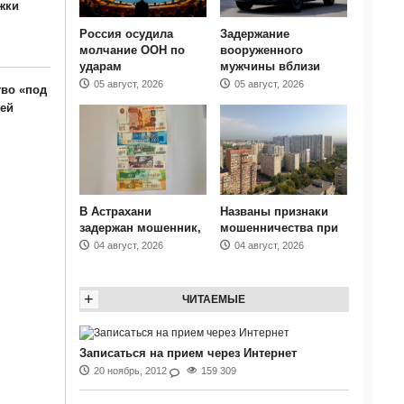
жки
Россия осудила
Задержание
молчание ООН по
вооруженного
ударам
мужчины вблизи
05 август, 2026
05 август, 2026
тво «под
ей
В Астрахани
Названы признаки
задержан мошенник,
мошенничества при
04 август, 2026
04 август, 2026
+
ЧИТАЕМЫЕ
Записаться на прием через Интернет
20 ноябрь, 2012
159 309