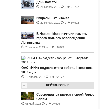
Дань памяти
21 ноябрь, 2019
0
61 762
Избрали – отчитайся
20 ноябрь, 2019
0
60 522
В Нарьян-Маре почтили память
героев полного освобождения
Ленинграда
29 январь, 2024
0
36 043
ОАО «ННК» подвела итоги работы I квартала
2013 года
10 апрель, 2013
4
32 177
+
РЕЙТИНГОВЫЕ
Северодвинск рвется к своей Аллее
Славы
05 май, 2018
0
20 626