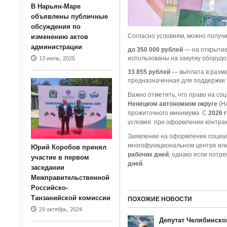
В Нарьян-Маре
объявлены публичные
обсуждения по
Согласно условиям, можно получи
изменению актов
администрации
до 350 000 рублей
— на открытие
использованы на закупку оборуд
13 июль, 2025
33 855 рублей
— выплата в разме
предназначенная для поддержки 
Важно отметить, что право на со
Ненецком автономном округе
(НА
прожиточного минимума. С
2026 
условия: при оформлении контрак
Заявление на оформление социал
многофункциональном центре или
Юрий Коробов принял
рабочих дней
, однако если потр
участие в первом
дней
.
заседании
Межправительственной
Российско-
Танзанийской комиссии
ПОХОЖИЕ НОВОСТИ
29 октябрь, 2024
Депутат Челябинско