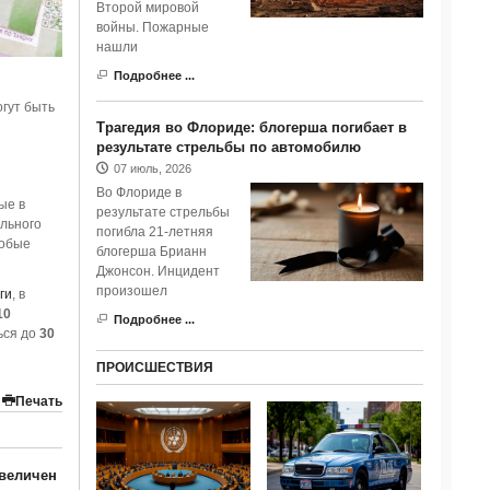
Второй мировой
войны. Пожарные
нашли
Подробнее ...
гут быть
Трагедия во Флориде: блогерша погибает в
результате стрельбы по автомобилю
07 июль, 2026
Во Флориде в
ые в
результате стрельбы
льного
погибла 21-летняя
собые
блогерша Брианн
Джонсон. Инцидент
произошел
ги
, в
10
Подробнее ...
ься до
30
ПРОИСШЕСТВИЯ
Печать
увеличен