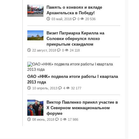
Память о конвоях и вкладе
Архангельска в Победу!
03 май, 2018
0
20 536
Визит Патриарха Кирилла на
Соловки обернулся плохо
прикрытым скандалом
22 август, 2018
0
24 118
ОАО «ННК» подвела итоги работы I квартала
2013 года
10 апрель, 2013
4
32 177
Виктор Павленко принял участие в
Х Северном межнациональном
форуме
08 июнь, 2018
0
17 986