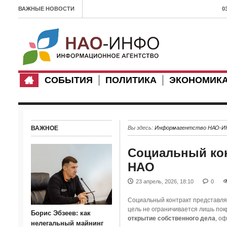
ВАЖНЫЕ НОВОСТИ
0
л
1
п
СОБЫТИЯ
ПОЛИТИКА
ЭКОНОМИК
0
З
с
ВАЖНОЕ
Вы здесь:
Информагентство НАО-
1
Социальный кон
Х
НАО
3
23 апрель, 2026, 18:10
0
2
Социальный контракт представляе
0
цель не ограничивается лишь пок
Борис Эбзеев: как
открытие собственного дела
, о
в
нелегальный майнинг