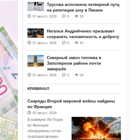
Трусова исполнила четверной лутц
на репетиции шоу в Пекине
07 август, 2026
0
59
Наталья Андрейченко призывает
сохранять человечность и доброту
07 август, 2026
0
40
Северный завоз топлива в
Заполярном районе почти
завершён
07 август, 2026
0
54
КРИМИНАЛ
Снаряды Второй мировой войны найдены
во Франции
05 август, 2026
В коммуне Ле-Порж
во Франции
обнаружены сотни
снарядов времен