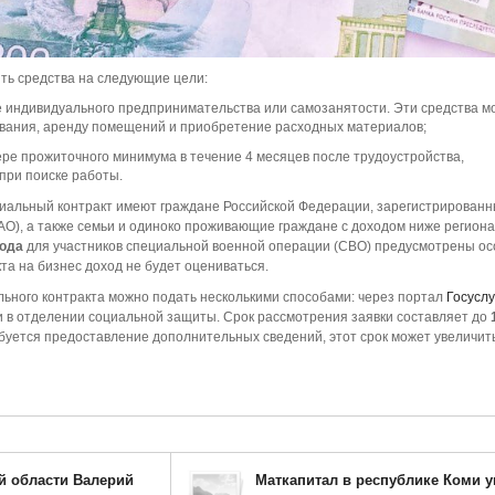
ть средства на следующие цели:
 индивидуального предпринимательства или самозанятости. Эти средства мо
ования, аренду помещений и приобретение расходных материалов;
ре прожиточного минимума в течение 4 месяцев после трудоустройства,
при поиске работы.
циальный контракт имеют граждане Российской Федерации, зарегистрированн
О), а также семьи и одиноко проживающие граждане с доходом ниже региона
года
для участников специальной военной операции (СВО) предусмотрены о
та на бизнес доход не будет оцениваться.
ьного контракта можно подать несколькими способами: через портал
Госуслу
 в отделении социальной защиты. Срок рассмотрения заявки составляет до
ебуется предоставление дополнительных сведений, этот срок может увеличит
й области Валерий
Маткапитал в республике Коми 