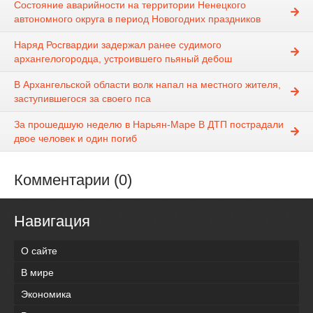
Состояние аварийности на территории Ненецкого
автономного округа в период Новогодних праздников
Наряд Росгвардии задержал ранее судимого
архангелогородца, устроившего пьяный дебош
В Архангельской области волк напал на местного жителя,
заступившегося за своего пса
За прошедшую неделю в Нарьян-Маре В ДТП пострадали
двое человек и один погиб
Комментарии (0)
Навигация
О сайте
В мире
Экономика