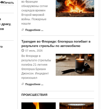
во Франции
Печать
обнаружены сотни
снарядов времен
Второй мировой
и
войны. Пожарные
нашли
 драку,
ков
Подробнее ...
Трагедия во Флориде: блогерша погибает в
результате стрельбы по автомобилю
го
07 июль, 2026
Во Флориде в
результате стрельбы
погибла 21-летняя
блогерша Брианн
Джонсон. Инцидент
произошел
Подробнее ...
ПРОИСШЕСТВИЯ