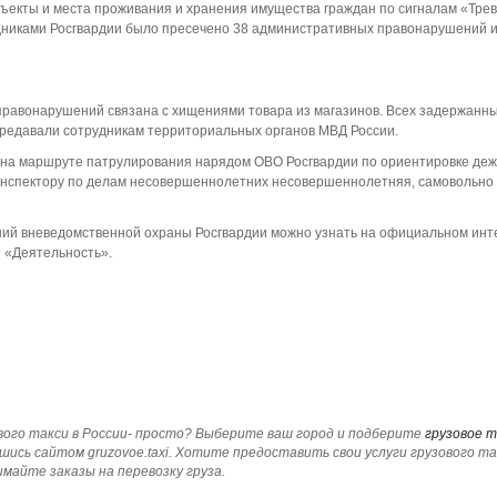
ъекты и места проживания и хранения имущества граждан по сигналам «Трев
дниками Росгвардии было пресечено 38 административных правонарушений и
правонарушений связана с хищениями товара из магазинов. Всех задержанны
редавали сотрудникам территориальных органов МВД России.
я на маршруте патрулирования нарядом ОВО Росгвардии по ориентировке де
инспектору по делам несовершеннолетних несовершеннолетняя, самовольн
ий вневедомственной охраны Росгвардии можно узнать на официальном инт
е «Деятельность».
вого такси в России- просто? Выберите ваш город и подберите
грузовое т
шись сайтом gruzovoe.taxi. Хотите предоставить свои услуги грузового та
майте заказы на перевозку груза.