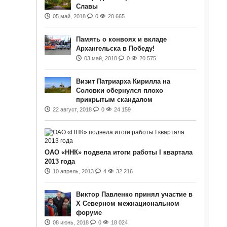
Славы
05 май, 2018
0
20 665
Память о конвоях и вкладе
Архангельска в Победу!
03 май, 2018
0
20 575
Визит Патриарха Кирилла на
Соловки обернулся плохо
прикрытым скандалом
22 август, 2018
0
24 159
ОАО «ННК» подвела итоги работы I квартала
2013 года
10 апрель, 2013
4
32 216
Виктор Павленко принял участие в
Х Северном межнациональном
форуме
08 июнь, 2018
0
18 024