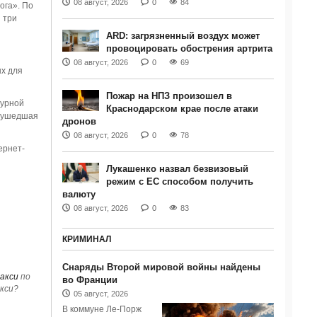
08 август, 2026
0
84
ога». По
 три
ARD: загрязненный воздух может
провоцировать обострения артрита
08 август, 2026
0
69
х для
Пожар на НПЗ произошел в
журной
Краснодарском крае после атаки
о ушедшая
дронов
08 август, 2026
0
78
ернет-
Лукашенко назвал безвизовый
режим с ЕС способом получить
валюту
08 август, 2026
0
83
КРИМИНАЛ
Снаряды Второй мировой войны найдены
акси
по
во Франции
кси?
05 август, 2026
В коммуне Ле-Порж