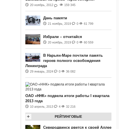
20 ноябрь, 2012
159 345
Дань памяти
21 ноябрь, 2019
0
61 799
Избрали – отчитайся
20 ноябрь, 2019
0
60 559
В Нарьян-Маре почтили память
героев полного освобождения
Ленинграда
29 январь, 2024
0
36 082
ОАО «ННК» подвела итоги работы I квартала
2013 года
10 апрель, 2013
4
32 216
+
РЕЙТИНГОВЫЕ
Северодвинск рвется к своей Аллее