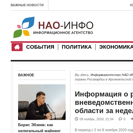
ВАЖНЫЕ НОВОСТИ
0
л
1
п
СОБЫТИЯ
ПОЛИТИКА
ЭКОНОМИК
0
З
с
ВАЖНОЕ
Вы здесь:
Информагентство НАО-
1
охраны Росгвардии в Архангельской 
Х
Информация о р
3
вневедомственн
области за нед
2
09 ноябрь, 2020, 21:34
0
0
Борис Эбзеев: как
В период с 2 по 8 ноября 2020 г
в
нелегальный майнинг